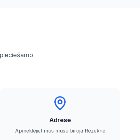
epieciešamo
Adrese
Apmeklējiet mūs mūsu birojā Rēzeknē