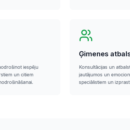
Ģimenes atbal
odrošinot iespēju
Konsultācijas un atbal
rstiem un citiem
jautājumos un emocionā
nodrošināšanai.
speciālistiem un izpras