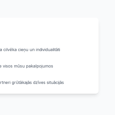
s
cilvēka cieņu un individualitāti
te visos mūsu pakalpojumos
tneri grūtākajās dzīves situācijās