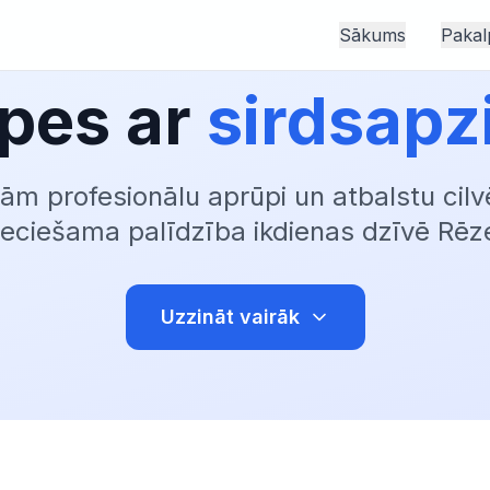
Sākums
Pakal
pes ar
sirdsapz
m profesionālu aprūpi un atbalstu cil
eciešama palīdzība ikdienas dzīvē Rē
Uzzināt vairāk