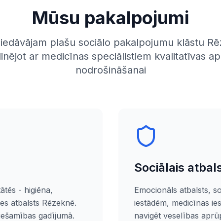
Mūsu pakalpojumi
iedāvājam plašu sociālo pakalpojumu klāstu Rē
inējot ar medicīnas speciālistiem kvalitatīvas a
nodrošināšanai
Sociālais atbal
ātēs - higiēna,
Emocionāls atbalsts, so
es atbalsts Rēzeknē.
iestādēm, medicīnas i
ciešamības gadījumā.
navigēt veselības aprū