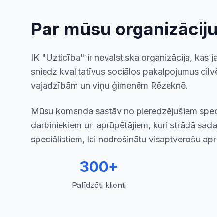
Par mūsu organizācij
IK "Uzticība" ir nevalstiska organizācija, kas 
sniedz kvalitatīvus sociālos pakalpojumus cil
vajadzībām un viņu ģimenēm Rēzeknē.
Mūsu komanda sastāv no pieredzējušiem speciā
darbiniekiem un aprūpētājiem, kuri strādā sad
speciālistiem, lai nodrošinātu visaptverošu apr
300+
Palīdzēti klienti