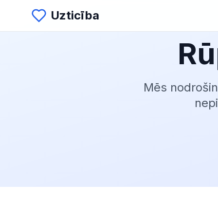
Uzticība
Rū
Mēs nodrošinā
nepi