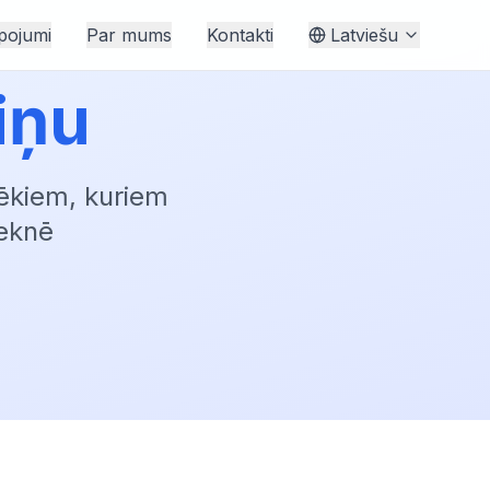
pojumi
Par mums
Kontakti
Latviešu
iņu
vēkiem, kuriem
zeknē