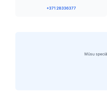
+371 28336377
Mūsu speciāl