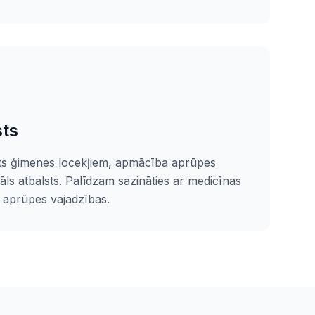
sts
sts ģimenes locekļiem, apmācība aprūpes
ls atbalsts. Palīdzam sazināties ar medicīnas
t aprūpes vajadzības.