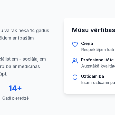
u
Mūsu vērtība
jau vairāk nekā 14 gadus
vēkiem ar īpašām
Cieņa
Respektējam katra 
listiem - sociālajiem
Profesionalitāte
Augstākā kvalitā
arbībā ar medicīnas
ūpi.
Uzticamība
Esam uzticami par
14+
Gadi pieredzē