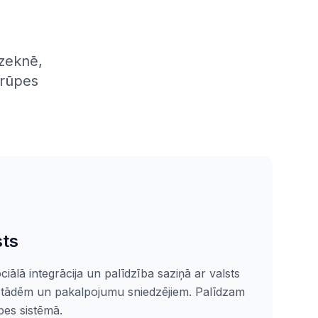
zeknē,
prūpes
sts
ciālā integrācija un palīdzība saziņā ar valsts
estādēm un pakalpojumu sniedzējiem. Palīdzam
pes sistēmā.